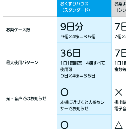
おくすりハウス
お薬よ
（スタンダード）
（シン
9日分
7
お薬ケース数
９個×4棟＝３６個
7個×
36日
7日
最大使用パターン
1日1回服薬 4棟すべて
1日1
使用可
複数等
９日×4棟＝３６日
〇
×
光・音声でのお知らせ
本機に近づくと人感セン
排出時
サーでお知らせ
電子音
〇
△