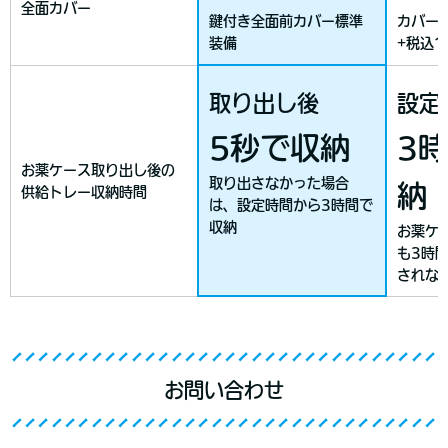
全面カバー
鍵付き全面前カバー標準
カバー
装備
+税込1
取り出し後
設定
5秒で収納
3
お薬ケース取り出し後の
取り出さなかった場合
納
供給トレー収納時間
は、設定時間から3時間で
収納
お薬ケ
も3時
されな
お問い合わせ